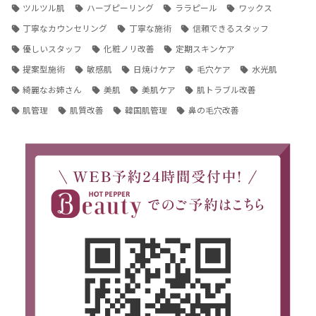
ツルツル肌
ハーブピーリング
ララピール
ワックス
丁寧なカウンセリング
丁寧な施術
信頼できるスタッフ
優しいスタッフ
化粧ノリ改善
定期スキンケア
提案型施術
敏感肌
日焼けケア
毛穴ケア
水光肌
綺麗なお姉さん
美肌
美肌ケア
肌トラブル改善
肌管理
肌質改善
韓国肌管理
鼻の毛穴改善