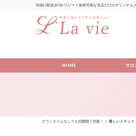
コ
ナ
JR塚口駅徒歩5分/スピード改善可能な当店だけのオリジナル
ン
ビ
テ
ゲ
ン
ー
ツ
シ
へ
ョ
ス
ン
キ
に
ッ
移
HOME
サロ
プ
動
ダウンタイムなしでも短期間で改善！
優しいスタッフ